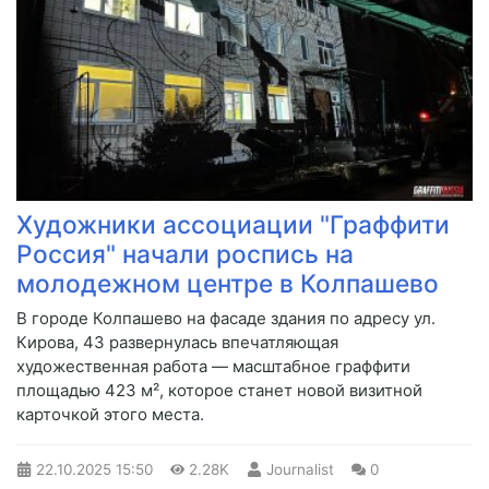
Художники ассоциации "Граффити
Россия" начали роспись на
молодежном центре в Колпашево
В городе Колпашево на фасаде здания по адресу ул.
Кирова, 43 развернулась впечатляющая
художественная работа — масштабное граффити
площадью 423 м², которое станет новой визитной
карточкой этого места.
22.10.2025
15:50
2.28K
Journalist
0