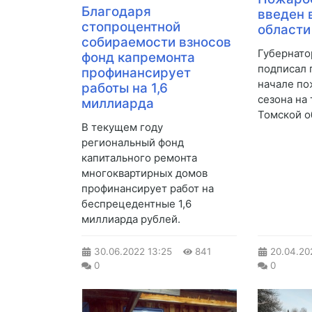
Благодаря
введен 
стопроцентной
области
собираемости взносов
Губернато
фонд капремонта
подписал 
профинансирует
начале по
работы на 1,6
сезона на
миллиарда
Томской о
​В текущем году
региональный фонд
капитального ремонта
многоквартирных домов
профинансирует работ на
беспрецедентные 1,6
миллиарда рублей.
30.06.2022
13:25
841
20.04.20
0
0