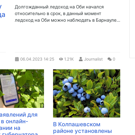
у
​Долгожданный ледоход на Оби начался
да
относительно в срок, в данный момент
ледоход на Оби можно наблюдать в Барнауле...
06.04.2023
14:25
1.21K
Journalist
0
аявлений для
 в онлайн-
В Колпашевском
ании на
районе установлены
 губернатора