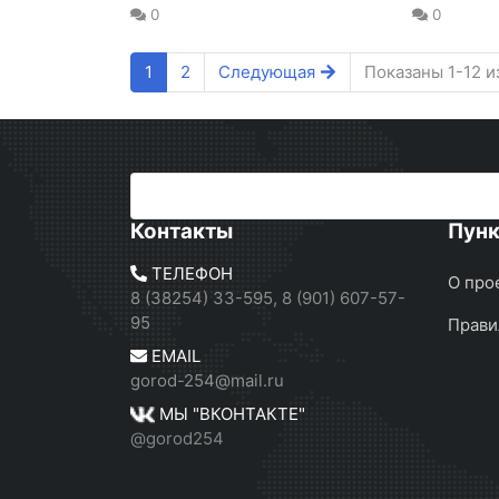
0
0
1
2
Следующая
Показаны 1-12 и
Контакты
Пун
ТЕЛЕФОН
О про
8 (38254) 33-595, 8 (901) 607-57-
95
Прави
EMAIL
gorod-254@mail.ru
МЫ "ВКОНТАКТЕ"
@gorod254