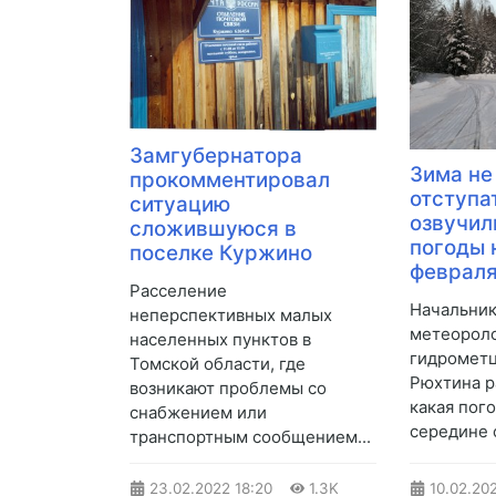
Замгубернатора
Зима не
прокомментировал
отступа
ситуацию
озвучил
сложившуюся в
погоды 
поселке Куржино
феврал
​Расселение
​Начальни
неперспективных малых
метеороло
населенных пунктов в
гидрометц
Томской области, где
Рюхтина р
возникают проблемы со
какая пог
снабжением или
середине 
транспортным сообщением...
23.02.2022
18:20
1.3K
10.02.20