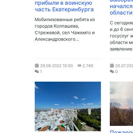
прибыли в воинскую
начался
часть Екатеринбурга
области
​Мобилизованные ребята из
​С сегодня
городов Колпашева,
и до 6 сен
Стрежевой, сел Чажемто и
госуслуг 
Александровского...
области м
заявление
29.09.2022
15:00
2.74K
26.07.20
1
0
Пожаро