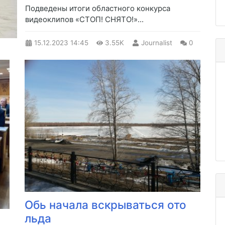
​Подведены итоги областного конкурса
видеоклипов «СТОП! СНЯТО!»...
15.12.2023
14:45
3.55K
Journalist
0
Обь начала вскрываться ото
льда