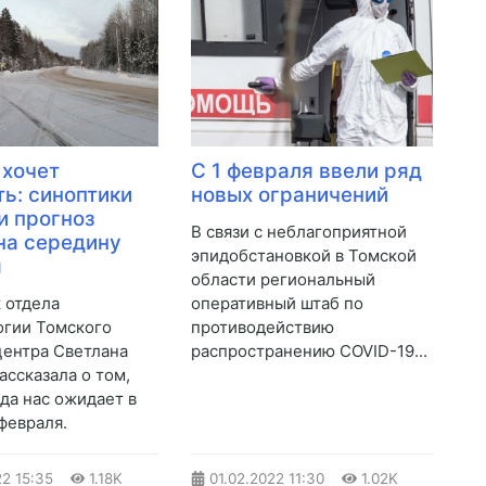
 хочет
С 1 февраля ввели ряд
ть: синоптики
новых ограничений
и прогноз
В связи с неблагоприятной
на середину
эпидобстановкой в Томской
я
области региональный
к отдела
оперативный штаб по
гии Томского
противодействию
ентра Светлана
распространению COVID-19...
ассказала о том,
ода нас ожидает в
февраля.
22
15:35
1.18K
01.02.2022
11:30
1.02K