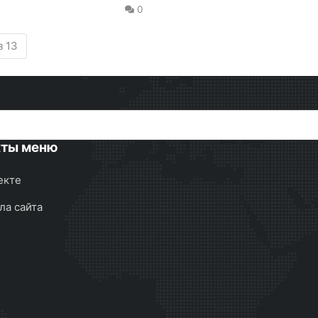
0
з 13
кты меню
екте
ла сайта