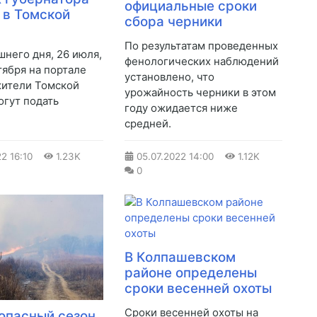
официальные сроки
 в Томской
сбора черники
​По результатам проведенных
шнего дня, 26 июля,
фенологических наблюдений
тября на портале
установлено, что
жители Томской
урожайность черники в этом
огут подать
году ожидается ниже
средней.
22
16:10
1.23K
05.07.2022
14:00
1.12K
0
В Колпашевском
районе определены
сроки весенней охоты
Сроки весенней охоты на
опасный сезон