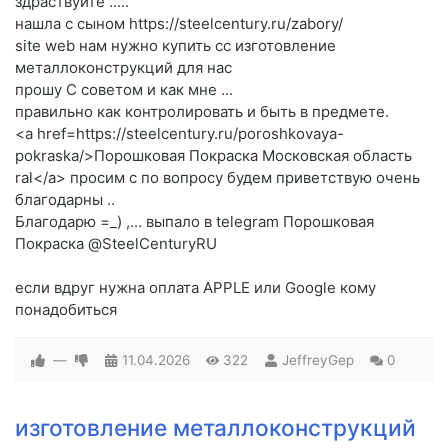
здраствуйте .....
нашла с сыном https://steelcentury.ru/zabory/
site web нам нужно купить cc изготовление
металлоконструкций для нас
прошу C советом и как мне ...
правильно как контролировать и быть в предмете.
<a href=https://steelcentury.ru/poroshkovaya-
pokraska/>Порошковая Покраска Московская область
ral</a> просим c по вопросу будем приветствую очень
благодарны ..
Благодарю =_) ,... выпало в telegram Порошковая
Покраска @SteelCenturyRU
если вдруг нужна оплата APPLE или Google кому
понадобиться
—
11.04.2026
322
JeffreyGep
0
изготовление металлоконструкций