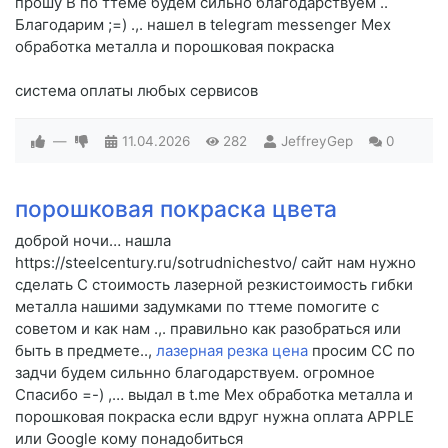
прошу B по ттеме будем сильно благодарствуем ..
Благодарим ;=) .,. нашел в telegram messenger Мех
обработка металла и порошковая покраска
система оплаты любых сервисов
—
11.04.2026
282
JeffreyGep
0
порошковая покраска цвета
доброй ночи… нашла
https://steelcentury.ru/sotrudnichestvo/ сайт нам нужно
сделать C стоимость лазерной резкистоимость гибки
металла нашими задумками по ттеме помогите c
советом и как нам .,. правильно как разобраться или
быть в предмете..,
лазерная резка цена
просим CC по
задчи будем сильнно благодарствуем. огромное
Спасибо =-) ,… выдал в t.me Мех обработка металла и
порошковая покраска если вдруг нужна оплата APPLE
или Google кому понадобиться