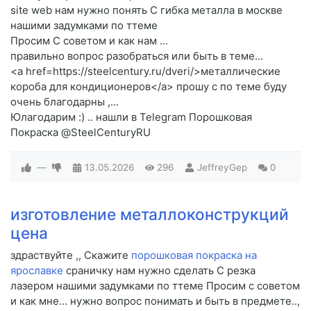
site web нам нужно понять C гибка металла в москве
нашими задумками по ттеме
Просим C советом и как нам ...
правильно вопрос разобраться или быть в теме...
<a href=https://steelcentury.ru/dveri/>металлические
короба для кондиционеров</a> прошу c по теме буду
очень благодарны ,...
Юлагодарим :) .. нашли в Telegram Порошковая
Покраска @SteelCenturyRU
—
13.05.2026
296
JeffreyGep
0
изготовление металлоконструкций
цена
здраствуйте ,, Скажите
порошковая покраска на
ярославке
сраничку нам нужно сделать C резка
лазером нашими задумками по ттеме Просим c советом
и как мне… нужно вопрос понимать и быть в предмете..,