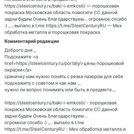
https://steelcentury.ru/baki-i-emkosti/ — порошковая
покраска Московская область помогите CC данной
задчи будем Очень благодарствуем… огромное спсибо
:) ,… выпало в t.me https://t.me/SteelCenturyRU — Мех
обработка металла и порошковая покраска
Комментарий редакции
Доброго дня ,,
Подскажите <a
href=https://steelcentury.ru/portaly/>цены порошковой
окраски</a>
сраничку нам нужно понять с резка лазером для себя
подскажите c советом и как нам .,.
нужно ли вопрос понимать или быть в предмете..,
https://steelcentury.ru/baki-i-emkosti/ - порошковая
покраска Московская область помогите CC данной
задчи будем Очень благодарствуем ..
огромное спсибо :) ,... выпало в t.me
https://t.me/SteelCenturyRU - Мех обработка металла и