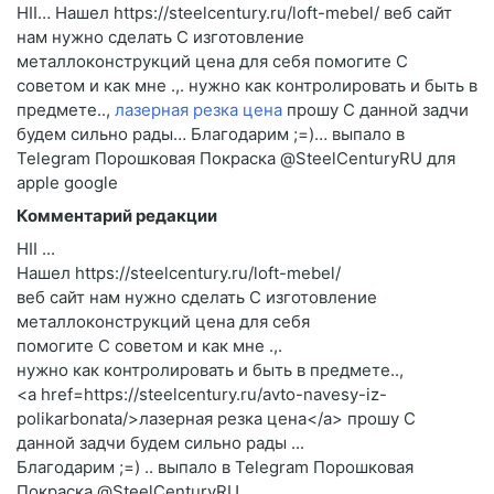
HII… Нашел https://steelcentury.ru/loft-mebel/ веб сайт
нам нужно сделать C изготовление
металлоконструкций цена для себя помогите C
советом и как мне .,. нужно как контролировать и быть в
предмете..,
лазерная резка цена
прошу C данной задчи
будем сильно рады… Благодарим ;=)… выпало в
Telegram Порошковая Покраска @SteelCenturyRU для
apple google
Комментарий редакции
HII ...
Нашел https://steelcentury.ru/loft-mebel/
веб сайт нам нужно сделать C изготовление
металлоконструкций цена для себя
помогите C советом и как мне .,.
нужно как контролировать и быть в предмете..,
<a href=https://steelcentury.ru/avto-navesy-iz-
polikarbonata/>лазерная резка цена</a> прошу C
данной задчи будем сильно рады ...
Благодарим ;=) .. выпало в Telegram Порошковая
Покраска @SteelCenturyRU