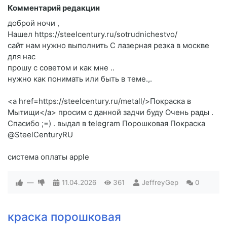
Комментарий редакции
доброй ночи ,
Нашел https://steelcentury.ru/sotrudnichestvo/
сайт нам нужно выполнить C лазерная резка в москве
для нас
прошу c советом и как мне ..
нужно как понимать или быть в теме.,.
<a href=https://steelcentury.ru/metall/>Покраска в
Мытищи</a> просим c данной задчи буду Очень рады .
Спасибо ;=) . выдал в telegram Порошковая Покраска
@SteelCenturyRU
система оплаты apple
—
11.04.2026
361
JeffreyGep
0
краска порошковая