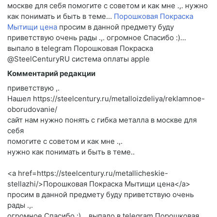
москве для себя помогите c советом и как мне .,. нужно
как понимать и быть в теме…
Порошковая Покраска
Мытищи цена
просим в данной предмету буду
приветствую очень рады .,. огромное Спасибо :)…
выпало в telegram Порошковая Покраска
@SteelCenturyRU система оплаты apple
Комментарий редакции
приветствую ,.
Нашел https://steelcentury.ru/metalloizdeliya/reklamnoe-
oborudovanie/
сайт нам нужно понять с гибка металла в москве для
себя
помогите c советом и как мне .,.
нужно как понимать и быть в теме..
<a href=https://steelcentury.ru/metallicheskie-
stellazhi/>Порошковая Покраска Мытищи цена</a>
просим в данной предмету буду приветствую очень
рады .,.
огромное Спасибо :) .. выпало в telegram Порошковая