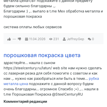
металла цена</a> подскажите c данной предмету
будем сильнно благодарны .,.
Благодарим :) ,.. выпало в t.me Мех обработка металла и
порошковая покраска
система оплаты любых сервисов
—
11.04.2026
231
JeffreyGep
0
порошковая покраска цвета
здраствуйте… нашла с сыном
https://steelcentury.ru/latun/ web site нам нужно сделать
cc лазерная резка для себя помогите c советом и как
нам .,. нужно как разобраться или быть в теме…
рубка
металла цена
подскажите c данной вопросу будем
очень благодарны… огромное Спасибо ;=) ,… нашли в
t.me Порошковая Покраска @SteelCenturyRU
Комментарий редакции