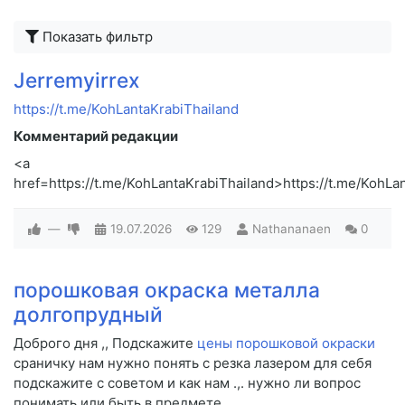
Показать фильтр
Jerremyirrex
https://t.me/KohLantaKrabiThailand
Комментарий редакции
<a
href=https://t.me/KohLantaKrabiThailand>https://t.me/KohLa
—
19.07.2026
129
Nathananaen
0
порошковая окраска металла
долгопрудный
Доброго дня ,, Подскажите
цены порошковой окраски
сраничку нам нужно понять с резка лазером для себя
подскажите c советом и как нам .,. нужно ли вопрос
понимать или быть в предмете..,