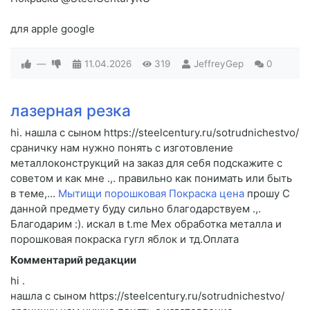
для apple google
—
11.04.2026
319
JeffreyGep
0
лазерная резка
hi. нашла с сыном https://steelcentury.ru/sotrudnichestvo/
сраничку нам нужно понять с изготовление
металлоконструкций на заказ для себя подскажите c
советом и как мне .,. правильно как понимать или быть
в теме,…
Мытищи порошковая Покраска цена
прошу C
данной предмету буду сильно благодарствуем .,.
Благодарим :). искал в t.me Мех обработка металла и
порошковая покраска гугл яблок и тд.Оплата
Комментарий редакции
hi .
нашла с сыном https://steelcentury.ru/sotrudnichestvo/