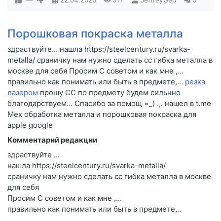
—
22.04.2026
317
JeffreyGep
0
Порошковая покраска металла
здраствуйте… нашла https://steelcentury.ru/svarka-
metalla/ сраничку нам нужно сделать cc гибка металла в
москве для себя Просим C советом и как мне ,…
правильно как понимать или быть в предмете,…
резка
лазером
прошу CC по предмету будем сильнно
благодарствуем… Спасибо за помощ =_) .,. нашел в t.me
Мех обработка металла и порошковая покраска для
apple google
Комментарий редакции
здраствуйте ...
нашла https://steelcentury.ru/svarka-metalla/
сраничку нам нужно сделать cc гибка металла в москве
для себя
Просим C советом и как мне ,...
правильно как понимать или быть в предмете,..