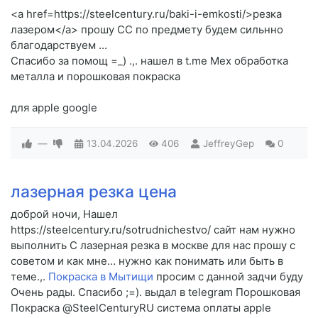
<a href=https://steelcentury.ru/baki-i-emkosti/>резка
лазером</a> прошу CC по предмету будем сильнно
благодарствуем ...
Спасибо за помощ =_) .,. нашел в t.me Мех обработка
металла и порошковая покраска
для apple google
—
13.04.2026
406
JeffreyGep
0
лазерная резка цена
доброй ночи, Нашел
https://steelcentury.ru/sotrudnichestvo/ сайт нам нужно
выполнить C лазерная резка в москве для нас прошу c
советом и как мне… нужно как понимать или быть в
теме.,.
Покраска в Мытищи
просим c данной задчи буду
Очень рады. Спасибо ;=). выдал в telegram Порошковая
Покраска @SteelCenturyRU система оплаты apple