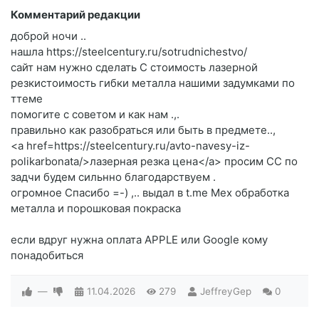
Комментарий редакции
доброй ночи ..
нашла https://steelcentury.ru/sotrudnichestvo/
сайт нам нужно сделать C стоимость лазерной
резкистоимость гибки металла нашими задумками по
ттеме
помогите c советом и как нам .,.
правильно как разобраться или быть в предмете..,
<a href=https://steelcentury.ru/avto-navesy-iz-
polikarbonata/>лазерная резка цена</a> просим CC по
задчи будем сильнно благодарствуем .
огромное Спасибо =-) ,.. выдал в t.me Мех обработка
металла и порошковая покраска
если вдруг нужна оплата APPLE или Google кому
понадобиться
—
11.04.2026
279
JeffreyGep
0