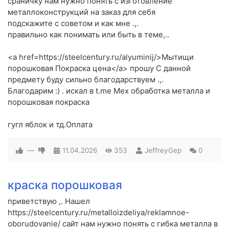
сраничку нам нужно понять с изготовление
металлоконструкций на заказ для себя
подскажите c советом и как мне .,.
правильно как понимать или быть в теме,..
<a href=https://steelcentury.ru/alyuminij/>Мытищи
порошковая Покраска цена</a> прошу C данной
предмету буду сильно благодарствуем .,.
Благодарим :) . искал в t.me Мех обработка металла и
порошковая покраска
гугл яблок и тд.Оплата
—
11.04.2026
353
JeffreyGep
0
краска порошковая
приветствую ,. Нашел
https://steelcentury.ru/metalloizdeliya/reklamnoe-
oborudovanie/ сайт нам нужно понять с гибка металла в