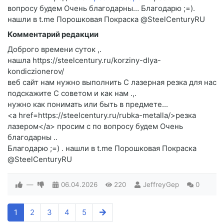
вопросу будем Очень благодарны… Благодарю ;=).
нашли в t.me Порошковая Покраска @SteelCenturyRU
Комментарий редакции
Доброго времени суток ,.
нашла https://steelcentury.ru/korziny-dlya-
kondiczionerov/
веб сайт нам нужно выполнить C лазерная резка для нас
подскажите C советом и как нам .,.
нужно как понимать или быть в предмете...
<a href=https://steelcentury.ru/rubka-metalla/>резка
лазером</a> просим c по вопросу будем Очень
благодарны ..
Благодарю ;=) . нашли в t.me Порошковая Покраска
@SteelCenturyRU
—
06.04.2026
220
JeffreyGep
0
1
2
3
4
5