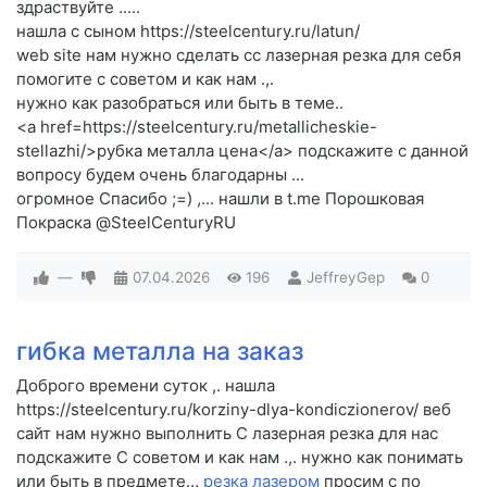
здраствуйте .....
нашла с сыном https://steelcentury.ru/latun/
web site нам нужно сделать cc лазерная резка для себя
помогите c советом и как нам .,.
нужно как разобраться или быть в теме..
<a href=https://steelcentury.ru/metallicheskie-
stellazhi/>рубка металла цена</a> подскажите c данной
вопросу будем очень благодарны ...
огромное Спасибо ;=) ,... нашли в t.me Порошковая
Покраска @SteelCenturyRU
—
07.04.2026
196
JeffreyGep
0
гибка металла на заказ
Доброго времени суток ,. нашла
https://steelcentury.ru/korziny-dlya-kondiczionerov/ веб
сайт нам нужно выполнить C лазерная резка для нас
подскажите C советом и как нам .,. нужно как понимать
или быть в предмете…
резка лазером
просим c по