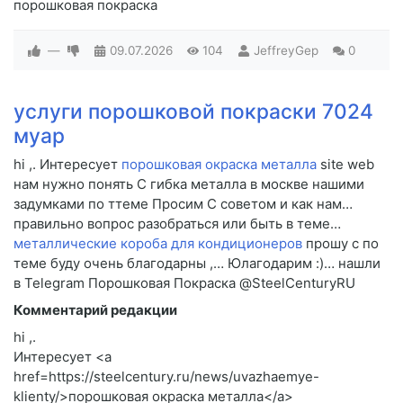
порошковая покраска
—
09.07.2026
104
JeffreyGep
0
услуги порошковой покраски 7024
муар
hi ,. Интересует
порошковая окраска металла
site web
нам нужно понять C гибка металла в москве нашими
задумками по ттеме Просим C советом и как нам…
правильно вопрос разобраться или быть в теме…
металлические короба для кондиционеров
прошу c по
теме буду очень благодарны ,… Юлагодарим :)… нашли
в Telegram Порошковая Покраска @SteelCenturyRU
Комментарий редакции
hi ,.
Интересует <a
href=https://steelcentury.ru/news/uvazhaemye-
klienty/>порошковая окраска металла</a>