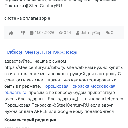
Покраска @SteelCenturyRU
система оплаты apple
—
11.04.2026
324
JeffreyGep
0
гибка металла москва
здраствуйте… нашла с сыном
https://steelcentury.ru/zabory/ site web нам нужно купить
cc изготовление металлоконструкций для нас прошу C
советом и как мне… правильно как контролировать и
быть в предмете.
Порошковая Покраска Московская
область ral
просим c по вопросу будем приветствую
очень благодарны… Благодарю =_) ,… выпало в telegram
Порошковая Покраска @SteelCenturyRU если вдруг
нужна оплата APPLE или Google кому понадобиться
Комментарий редакции