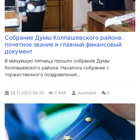
Собрание Думы Колпашевского района:
почетное звание и главный финансовый
документ
​В минувшую пятницу прошло собрание Думы
Колпашевского района. Началось собрание с
торжественного поздравления...
28.11.2023
09:20
3.44K
Journalist
0