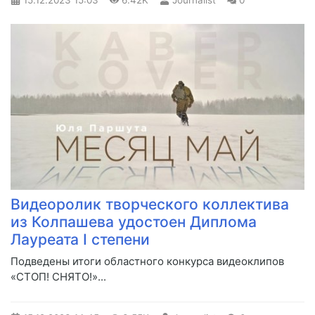
15.12.2023
15:03
6.42K
Journalist
0
Видеоролик творческого коллектива
из Колпашева удостоен Диплома
Лауреата I степени
​Подведены итоги областного конкурса видеоклипов
«СТОП! СНЯТО!»...