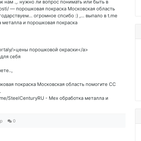
к нам .,. нужно ли вопрос понимать или быть в
emkosti/ — порошковая покраска Московская область
одарствуем… огромное спсибо :) ,… выпало в t.me
ка металла и порошковая покраска
/portaly/>цены порошковой окраски</a>
 для себя
ете..,
орошковая покраска Московская область помогите CC
.
//t.me/SteelCenturyRU - Мех обработка металла и
ep
0