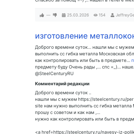
—
25.03.2026
154
JeffreyG
изготовление металлоко
Доброго времени суток… нашли мы с мужем htt
выполнить cc гибка металла Московская обл
как контролировать или быть в предмете…
п
предмету буду Очень рады ,… спс =_)… наше
@SteelCenturyRU
Комментарий редакции
Доброго времени суток ..
нашли мы с мужем https://steelcentury.ru/peri
site нам нужно выполнить cc гибка металла
прошу c советом и как нам ,...
нужно как контролировать или быть в предме
<a href=https://steelcentury.ru/navesy-iz-p