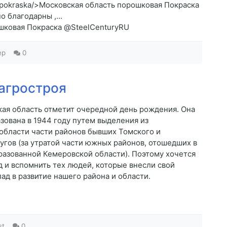
ya-pokraska/>Московская область порошковая Покраска
 благодарны ,...
рошковая Покраска @SteelCenturyRU
ep
0
агростроя
кая область отметит очередной день рождения. Она
зована в 1944 году путем выделения из
области части районов бывших Томского и
угов (за утратой части южных районов, отошедших в
разованной Кемеровской области). Поэтому хочется
д и вспомнить тех людей, которые внесли свой
д в развитие нашего района и области.
st
0