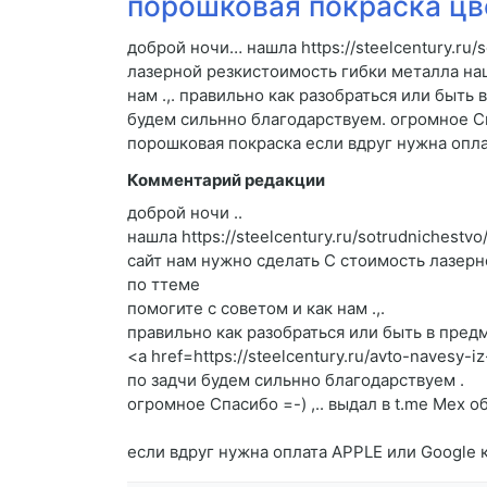
порошковая покраска цв
доброй ночи… нашла https://steelcentury.ru/
лазерной резкистоимость гибки металла на
нам .,. правильно как разобраться или быть 
будем сильнно благодарствуем. огромное Сп
порошковая покраска если вдруг нужна опл
Комментарий редакции
доброй ночи ..
нашла https://steelcentury.ru/sotrudnichestvo
сайт нам нужно сделать C стоимость лазер
по ттеме
помогите c советом и как нам .,.
правильно как разобраться или быть в предм
<a href=https://steelcentury.ru/avto-navesy
по задчи будем сильнно благодарствуем .
огромное Спасибо =-) ,.. выдал в t.me Мех 
если вдруг нужна оплата APPLE или Google 