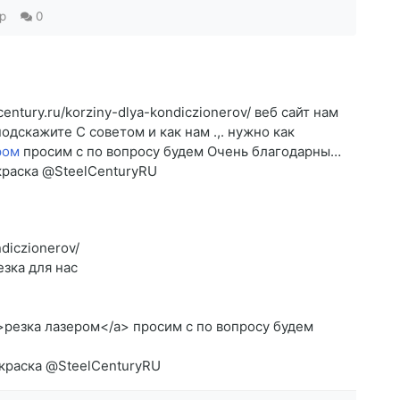
p
0
century.ru/korziny-dlya-kondiczionerov/ веб сайт нам
одскажите C советом и как нам .,. нужно как
ром
просим c по вопросу будем Очень благодарны…
краска @SteelCenturyRU
ndiczionerov/
езка для нас
la/>резка лазером</a> просим c по вопросу будем
окраска @SteelCenturyRU