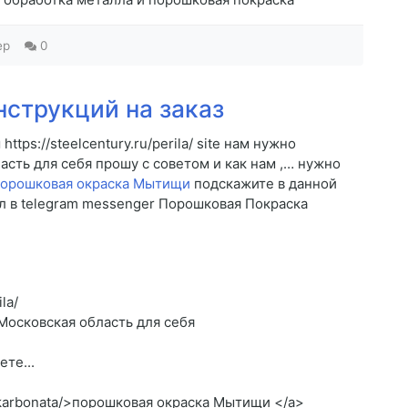
ep
0
нструкций на заказ
ps://steelcentury.ru/perila/ site нам нужно
асть для себя прошу c советом и как нам ,… нужно
орошковая окраска Мытищи
подскажите в данной
л в telegram messenger Порошковая Покраска
la/
 Московская область для себя
те...
olikarbonata/>порошковая окраска Мытищи </a>