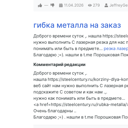
—
11.04.2026
279
JeffreyGe
гибка металла на заказ
Доброго времени суток ,. нашла https://steel
нужно выполнить C лазерная резка для нас п
понимать или быть в предмете…
резка лазе
Благодарю ;=). нашли в t.me Порошковая По
Комментарий редакции
Доброго времени суток ,.
нашла https://steelcentury.ru/korziny-dlya-ko
веб сайт нам нужно выполнить C лазерная р
подскажите C советом и как нам .,.
нужно как понимать или быть в предмете...
<a href=https://steelcentury.ru/rubka-metal
Очень благодарны ..
Благодарю ;=) . нашли в t.me Порошковая П