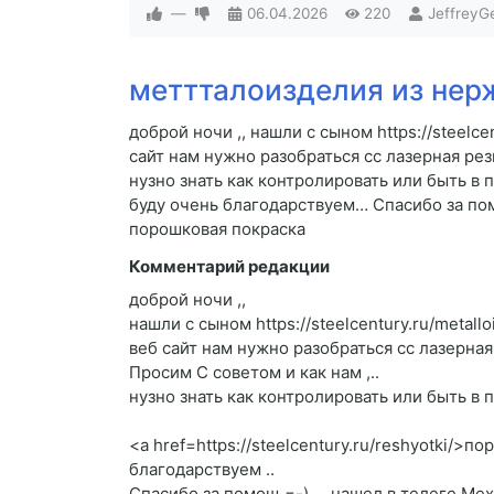
—
06.04.2026
220
JeffreyG
меттталоизделия из нер
доброй ночи ,, нашли с сыном https://steelce
сайт нам нужно разобраться cc лазерная рез
нузно знать как контролировать или быть в 
буду очень благодарствуем… Спасибо за пом
порошковая покраска
Комментарий редакции
доброй ночи ,,
нашли с сыном https://steelcentury.ru/metall
веб сайт нам нужно разобраться cc лазерная
Просим C советом и как нам ,..
нузно знать как контролировать или быть в п
<a href=https://steelcentury.ru/reshyotki/>
благодарствуем ..
Спасибо за помощ =-) ,.. нашел в телеге Ме