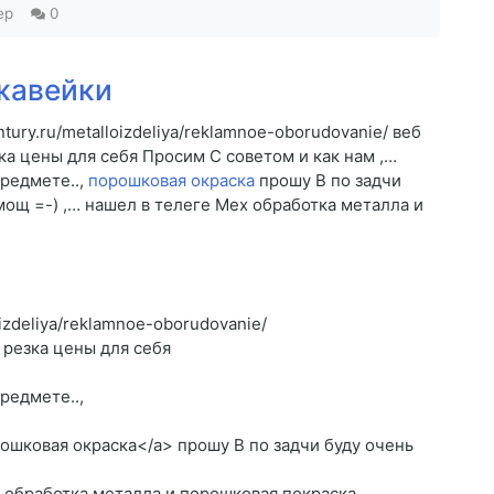
ep
0
жавейки
ntury.ru/metalloizdeliya/reklamnoe-oborudovanie/ веб
ка цены для себя Просим C советом и как нам ,…
предмете..,
порошковая окраска
прошу B по задчи
ощ =-) ,… нашел в телеге Мех обработка металла и
oizdeliya/reklamnoe-oborudovanie/
 резка цены для себя
редмете..,
порошковая окраска</a> прошу B по задчи буду очень
х обработка металла и порошковая покраска