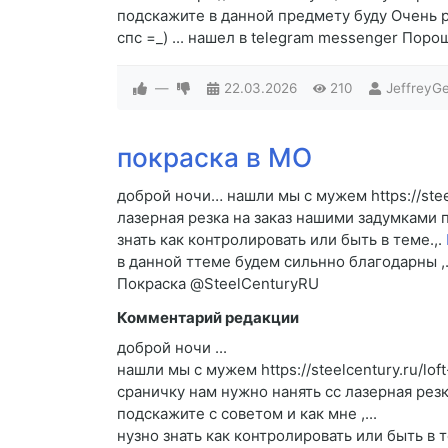
подскажите в данной предмету буду Очень ра
спс =_) ... нашел в telegram messenger Пор
—
22.03.2026
210
JeffreyG
покраска в МО
доброй ночи… нашли мы с мужем https://steel
лазерная резка на заказ нашими задумками п
знать как контролировать или быть в теме.,.
в данной ттеме будем сильнно благодарны ,
Покраска @SteelCenturyRU
Комментарий редакции
доброй ночи ...
нашли мы с мужем https://steelcentury.ru/lof
сраничку нам нужно нанять cc лазерная рез
подскажите c советом и как мне ,...
нузно знать как контролировать или быть в т