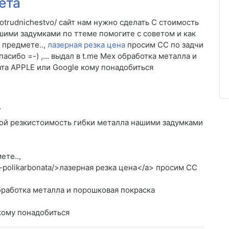
ета
sotrudnichestvo/ сайт нам нужно сделать C стоимость
шими задумками по ттеме помогите c советом и как
в предмете..,
лазерная резка цена
просим CC по задчи
асибо =-) ,… выдал в t.me Мех обработка металла и
ата APPLE или Google кому понадобиться
/
ной резкистоимость гибки металла нашими задумками
ете..,
-iz-polikarbonata/>лазерная резка цена</a> просим CC
обработка металла и порошковая покраска
кому понадобиться