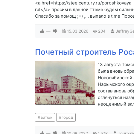
<a href=https://steelcentury.ru/poroshkova
ral</a> просим в данной ттеме будем сильнно
Спасибо за помощ ;=) ,... выпало в t.me По
—
15.03.2026
204
JeffreyG
Почетный строитель Рос
13 августа Томс
была вновь обра
Новосибирской 
Нарымского окр
состав вновь об
оглянуться наза
неоценимый вкла
витюк
город
—
10.08.2022
1.57K
Journali