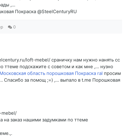
ды ,...
ошковая Покраска @SteelCenturyRU
ep
0
century.ru/loft-mebel/ сраничку нам нужно нанять cc
о ттеме подскажите c советом и как мне ,… нузно
Московская область порошковая Покраска ral
просим
… Спасибо за помощ ;=) ,… выпало в t.me Порошковая
t-mebel/
ка на заказ нашими задумками по ттеме
еме.,.