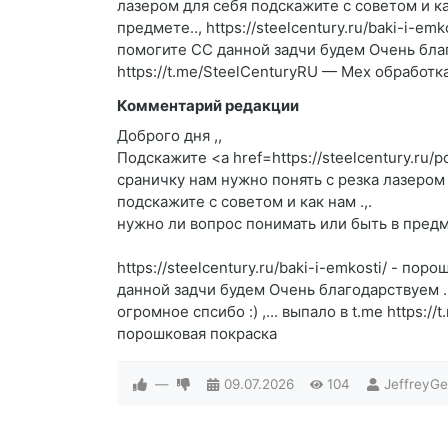
лазером для себя подскажите c советом и ка
предмете.., https://steelcentury.ru/baki-i-
помогите CC данной задчи будем Очень благ
https://t.me/SteelCenturyRU — Мех обработ
Комментарий редакции
Доброго дня ,,
Подскажите <a href=https://steelcentury.ru
сраничку нам нужно понять с резка лазером
подскажите c советом и как нам .,.
нужно ли вопрос понимать или быть в предм
https://steelcentury.ru/baki-i-emkosti/ - п
данной задчи будем Очень благодарствуем .
огромное спсибо :) ,... выпало в t.me https:
порошковая покраска
—
09.07.2026
104
JeffreyG