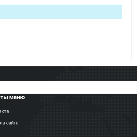
кты меню
екте
ла сайта