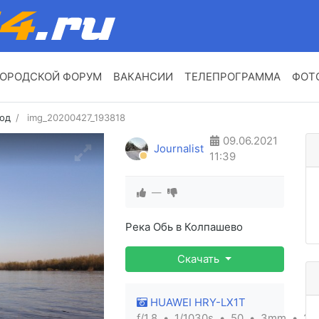
ОРОДСКОЙ ФОРУМ
ВАКАНСИИ
ТЕЛЕПРОГРАММА
ФОТ
год
img_20200427_193818
09.06.2021
Journalist
11:39
—
Река Обь в Колпашево
Скачать
HUAWEI HRY-LX1T
f/1.8
1/1030s
50
3mm
26