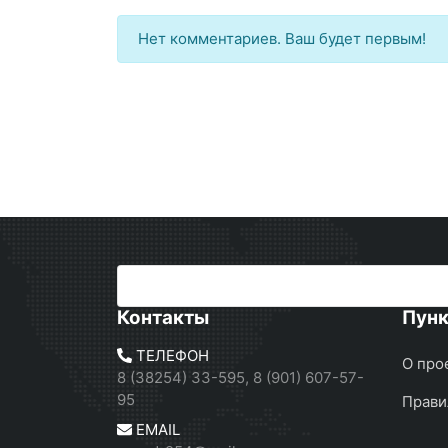
Нет комментариев. Ваш будет первым!
Контакты
Пун
ТЕЛЕФОН
О про
8 (38254) 33-595, 8 (901) 607-57-
95
Прави
EMAIL