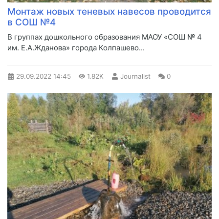
Монтаж новых теневых навесов проводится
в СОШ №4
​В группах дошкольного образования МАОУ «СОШ № 4
им. Е.А.Жданова» города Колпашево...
29.09.2022
14:45
1.82K
Journalist
0