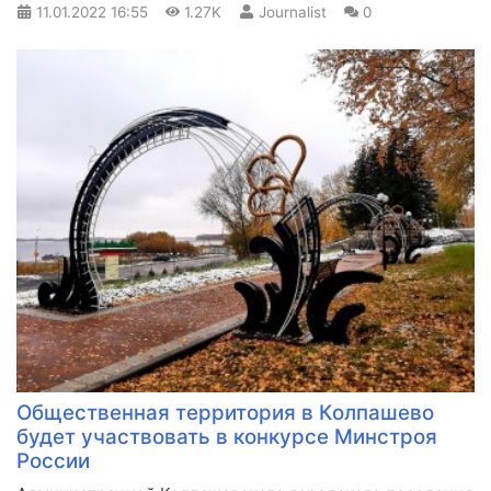
11.01.2022
16:55
1.27K
Journalist
0
Общественная территория в Колпашево
будет участвовать в конкурсе Минстроя
России