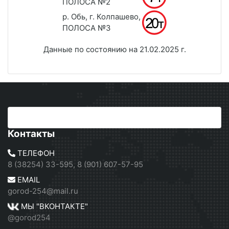
ПОЛОСА №2
р. Обь, г. Колпашево,
ПОЛОСА №3
Данные по состоянию на 21.02.2025 г.
Контакты
ТЕЛЕФОН
8 (38254) 33-595, 8 (901) 607-57-95
EMAIL
gorod-254@mail.ru
МЫ "ВКОНТАКТЕ"
@gorod254