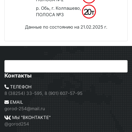
р. Обь, г. Колпашево,
ПОЛОСА №3
Данные по состоянию на 21.02.2025 г.
Контакты
ТЕЛЕФОН
8 (38254) 33-595, 8 (901) 607-57-95
EMAIL
gorod-254@mail.ru
МЫ "ВКОНТАКТЕ"
@gorod254