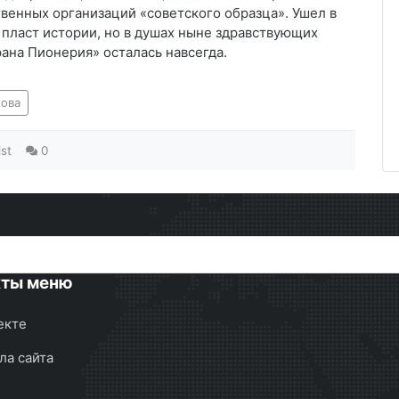
венных организаций «советского образца». Ушел в
пласт истории, но в душах ныне здравствующих
ана Пионерия» осталась навсегда.
хова
ist
0
кты меню
екте
ла сайта