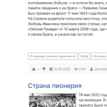
колпашевских бойцов…» и хотела бы знать, е
памяти сведения о ее брате — Певневе Сем
был призван на фронт 11 мая 1943 года Кол
На Семена родители получили весточку, что
Любовь Ивановна прислала свою статью, на
«Омская Правда» от 12 марта 2008 года, где 
о своем брате, и узнала как он погиб.
певневе семене ивановиче
вов
галина
—
14.09.2022
1.61K
Journali
Страна пионерия
19 мая 2022 го
организации. В
принято было п