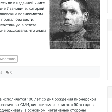
сть ли в изданной книге
ене Ивановиче, который
пашевским военкоматом.
 пропал без вести.
печатанную в газете
она рассказала, что знала
 малахова
st
0
да исполняется 100 лет со дня рождения пионерской
 различных СМИ, кинофильмах, книгах с 90-х годов
одчеркивать, в основном, негативные стороны