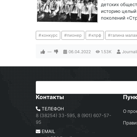
детских общест
историю целый 
поколений «Стр
конкурс
пионер
кпрф
галина мала
—
06.04.2022
1.53K
Journal
Контакты
Пун
ТЕЛЕФОН
О про
8 (38254) 33-595, 8 (901) 607-57-
95
Прави
EMAIL