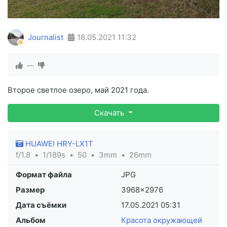
Journalist
18.05.2021
11:32
—
Второе светлое озеро, май 2021 года.
Скачать
HUAWEI HRY-LX1T
f/1.8
1/189s
50
3mm
26mm
Формат файла
JPG
Размер
3968×2976
Дата съёмки
17.05.2021
05:31
Альбом
Красота окружающей