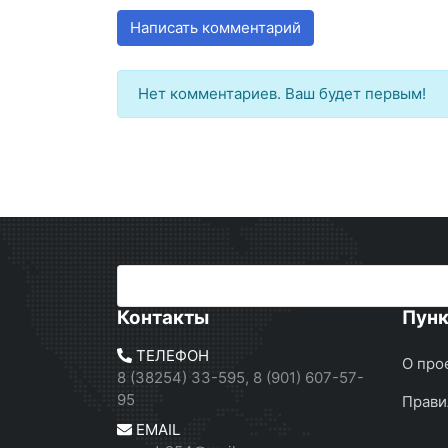
Написать комментарий
Нет комментариев. Ваш будет первым!
Контакты
Пун
ТЕЛЕФОН
О про
8 (38254) 33-595, 8 (901) 607-57-
95
Прави
EMAIL