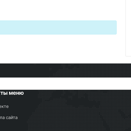
кты меню
екте
ла сайта